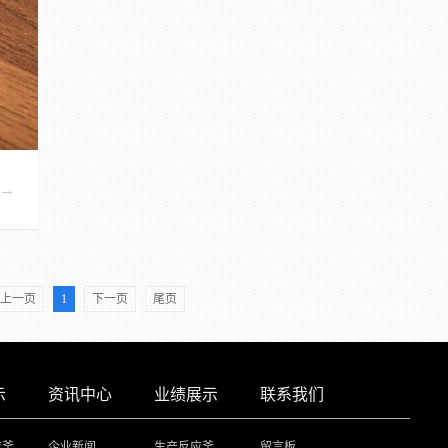
上一页
1
下一页
尾页
示
资讯中心
业绩展示
联系我们
应釜
企业新闻
生产反应釜
留言板