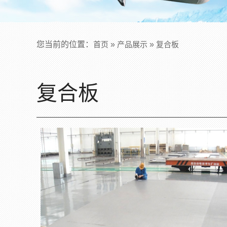
您当前的位置：
首页
»
产品展示
»
复合板
复合板