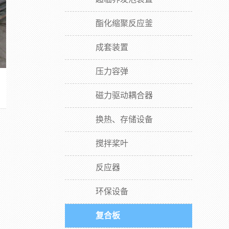
酯化缩聚反应釜
成套装置
压力容弹
磁力驱动耦合器
换热、存储设备
搅拌桨叶
反应器
环保设备
复合板