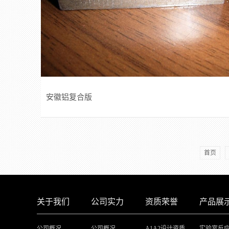
安徽铝复合版
首页
关于我们
公司实力
资质荣誉
产品展
公司概况
公司概况
A1A2设计资质
实验室反