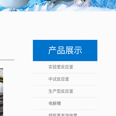
产品展示
实验室反应釜
中试反应釜
生产型反应釜
电解槽
超临界发泡装置