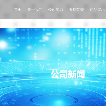
首页
关于我们
公司实力
资质荣誉
产品展示