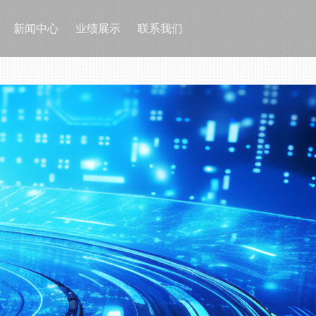
新闻中心
业绩展示
联系我们