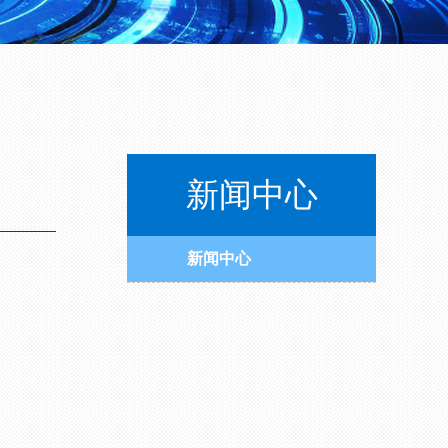
新闻中心
新闻中心