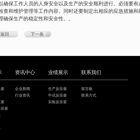
以确保工作人员的人身安全以及生产的安全顺利进行。必须要有zh
检查和维护管理等工作内容。同时还要制定出相应的应急措施和
理确保生产的稳定性和安全性。。
返回
下一条
示
资讯中心
业绩展示
联系我们
应釜
企业新闻
生产反应釜
留言板
釜
行业资讯
中试反应釜
联系方式
应釜
实验反应釜
反应釜
釜
器