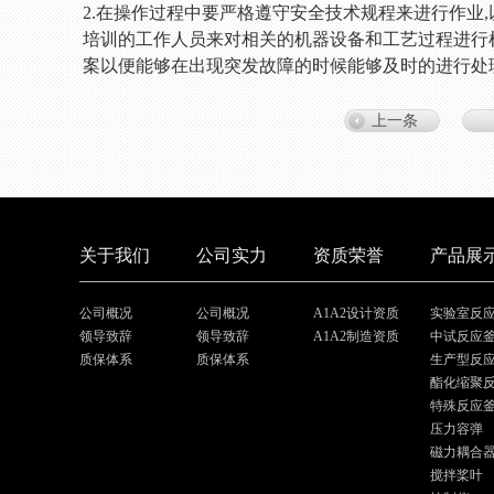
2.在操作过程中要严格遵守安全技术规程来进行作业,
培训的工作人员来对相关的机器设备和工艺过程进行
案以便能够在出现突发故障的时候能够及时的进行处
上一条
关于我们
公司实力
资质荣誉
产品展
公司概况
公司概况
A1A2设计资质
实验室反
领导致辞
领导致辞
A1A2制造资质
中试反应
质保体系
质保体系
生产型反
酯化缩聚
特殊反应
压力容弹
磁力耦合
搅拌桨叶